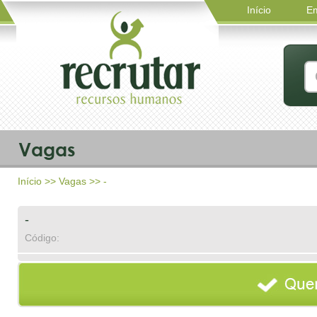
Início
E
Vagas
Início
>>
Vagas
>> -
-
Código: