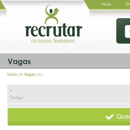
Início
E
Vagas
Início
>>
Vagas
>> -
-
Código: