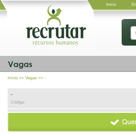
Início
E
Vagas
Início
>>
Vagas
>> -
-
Código: