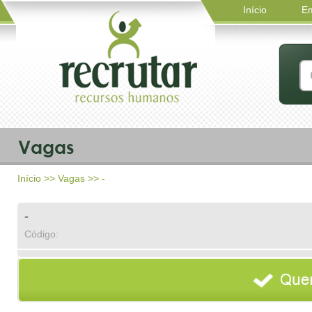
Início
E
Vagas
Início
>>
Vagas
>> -
-
Código: