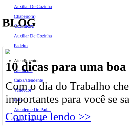
Auxiliar De Cozinha
Chapeiro(a)
BLOG
Cozinheira
Auxiliar De Cozinha
Padeiro
Atendimento
10 dicas para uma boa 
Atendente
Caixa/atendente
Com o dia do Trabalho che
Vendedor
importantes para você se s
Caixa
Atendente De Pad...
Continue lendo >>
Caixa/atendente