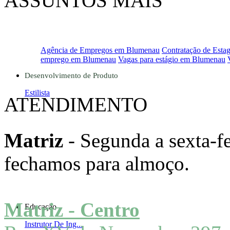
ASSUNTOS MAIS
PROCURADOS
Agência de Empregos em Blumenau
Contratação de Estag
emprego em Blumenau
Vagas para estágio em Blumenau
Desenvolvimento de Produto
Estilista
ATENDIMENTO
Matriz
- Segunda a sexta-fe
fechamos para almoço.
Matriz - Centro
Educação
Instrutor De Ing...