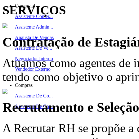
SERVIÇOS
Comercial
Assistente Comer...
Assistente Admin...
Contratação de Estagiá
Analista De Vendas
Assistente De Ve...
Negociador Interno
Atuamos como agentes de in
Vendedor Externo
tendo como objetivo o apri
Compras
Assistente De Co...
Recrutamento e Seleçã
Assistente De Co...
A Recrutar RH se propõe a 