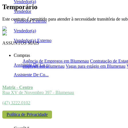
Vendedor(a)
Temporário
Vendedor
Este contrato é permitido para atender à necessidade transitória de su
Vendedor Externo
Vendedor(a)
Vendedor(a) Externo
ASSUNTOS MAIS
PROCURADOS
Compras
Agência de Empregos em Blumenau
Contratação de Estag
Assistente De Co...
emprego em Blumenau
Vagas para estágio em Blumenau
Assistente De Co...
Matriz - Centro
Rua XV de Novembro 397 - Blumenau
(47) 3222.0102
Política de Privacidade