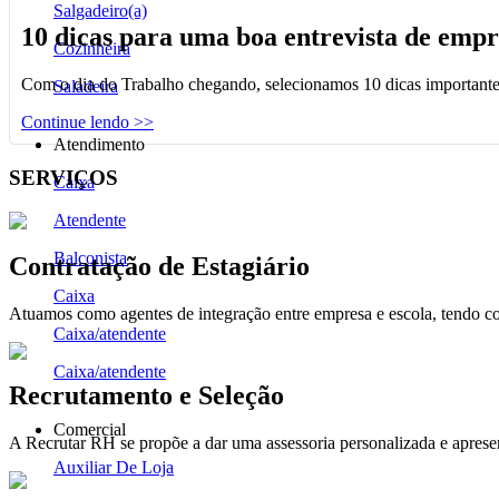
Salgadeiro(a)
10 dicas para uma boa entrevista de emp
Cozinheira
Com o dia do Trabalho chegando, selecionamos 10 dicas importantes
Saladeira
Continue lendo >>
Atendimento
SERVIÇOS
Caixa
Atendente
Balconista
Contratação de Estagiário
Caixa
Atuamos como agentes de integração entre empresa e escola, tendo c
Caixa/atendente
Caixa/atendente
Recrutamento e Seleção
Comercial
A Recrutar RH se propõe a dar uma assessoria personalizada e apresent
Auxiliar De Loja