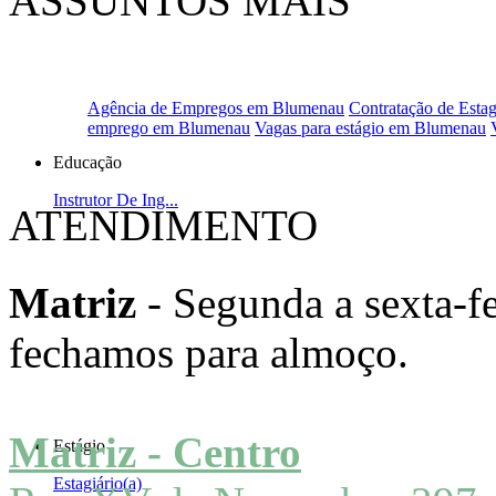
ASSUNTOS MAIS
PROCURADOS
Agência de Empregos em Blumenau
Contratação de Estag
emprego em Blumenau
Vagas para estágio em Blumenau
Educação
Instrutor De Ing...
ATENDIMENTO
Matriz
- Segunda a sexta-fe
fechamos para almoço.
Matriz - Centro
Estágio
Estagiário(a)