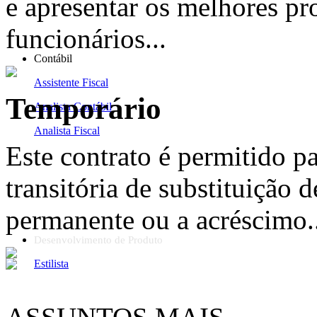
e apresentar os melhores pr
funcionários...
Contábil
Assistente Fiscal
Temporário
Analista Contábil
Analista Fiscal
Este contrato é permitido p
transitória de substituição d
permanente ou a acréscimo..
Desenvolvimento de Produto
Estilista