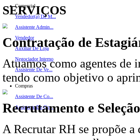
SERVIÇOS
Comercial
Vendedor(a) De M...
Assistente Admin...
Contratação de Estagiá
Vendedor
Auxiliar De Loja
Negociador Interno
Atuamos como agentes de in
Assistente De Ve...
tendo como objetivo o apri
Compras
Assistente De Co...
Recrutamento e Seleçã
Assistente De Co...
A Recrutar RH se propõe a 