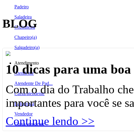
Padeiro
Saladeira
BLOG
Cozinheira
Chapeiro(a)
Salgadeiro(a)
Atendimento
10 dicas para uma boa 
Atendente
Atendente De Pad...
Com o dia do Trabalho che
Caixa/atendente
importantes para você se s
Balconista
Vendedor
Continue lendo >>
Caixa/atendente