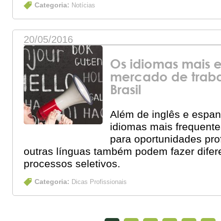
Categoria:
Notícias
20/05/2016
Os idiomas mais e
mercado de trab
Brasil
Além de inglês e espan
idiomas mais frequente
para oportunidades prof
outras línguas também podem fazer dife
processos seletivos.
Categoria:
Dicas Profissionais