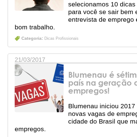
selecionamos 10 dicas
para você se sair bem
entrevista de emprego
bom trabalho.
Categoria:
Dicas Profissionais
21/03/2017
Blumenau é séti
país na geração 
empregos!
Blumenau iniciou 2017
novas vagas de empreg
cidade do Brasil que ma
empregos.