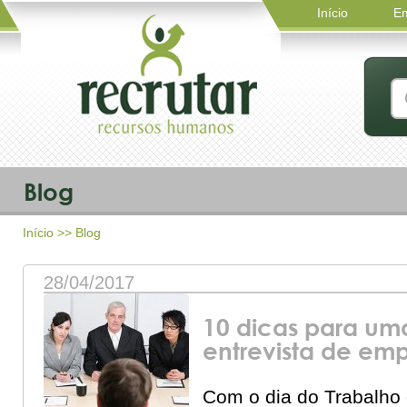
Início
E
Blog
Início
>> Blog
28/04/2017
10 dicas para um
entrevista de em
Com o dia do Trabalho