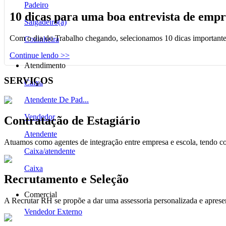
Padeiro
10 dicas para uma boa entrevista de emp
Salgadeiro(a)
Com o dia do Trabalho chegando, selecionamos 10 dicas importantes
Cozinheira
Continue lendo >>
Atendimento
SERVIÇOS
Caixa
Atendente De Pad...
Vendedor
Contratação de Estagiário
Atendente
Atuamos como agentes de integração entre empresa e escola, tendo c
Caixa/atendente
Caixa
Recrutamento e Seleção
Comercial
A Recrutar RH se propõe a dar uma assessoria personalizada e apresent
Vendedor Externo