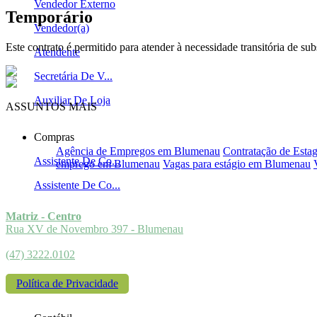
Vendedor Externo
Temporário
Vendedor(a)
Este contrato é permitido para atender à necessidade transitória de su
Atendente
Secretária De V...
Auxiliar De Loja
ASSUNTOS MAIS
PROCURADOS
Compras
Agência de Empregos em Blumenau
Contratação de Estag
Assistente De Co...
emprego em Blumenau
Vagas para estágio em Blumenau
Assistente De Co...
Matriz - Centro
Rua XV de Novembro 397 - Blumenau
(47) 3222.0102
Política de Privacidade