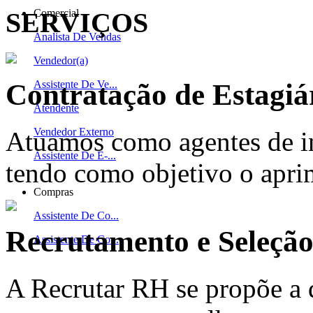
SERVIÇOS
Comercial
Analista De Vendas
Vendedor(a)
Contratação de Estagiá
Assistente De Ve...
Atendente
Vendedor Externo
Atuamos como agentes de in
Assistente De E-...
tendo como objetivo o apri
Compras
Assistente De Co...
Recrutamento e Seleçã
Assistente De Co...
A Recrutar RH se propõe a 