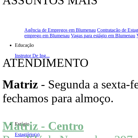
ASSUNTOS MAIS
PROCURADOS
Agência de Empregos em Blumenau
Contratação de Estag
emprego em Blumenau
Vagas para estágio em Blumenau
Educação
Instrutor De Ing...
ATENDIMENTO
Matriz
- Segunda a sexta-fe
fechamos para almoço.
Matriz - Centro
Estágio
Estagiário(a)