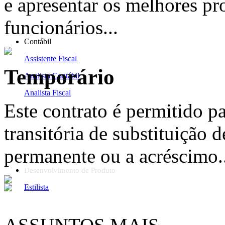
e apresentar os melhores pr
funcionários...
Contábil
Assistente Fiscal
Temporário
Analista Contábil
Analista Fiscal
Este contrato é permitido p
transitória de substituição d
permanente ou a acréscimo..
Desenvolvimento de Produto
Estilista