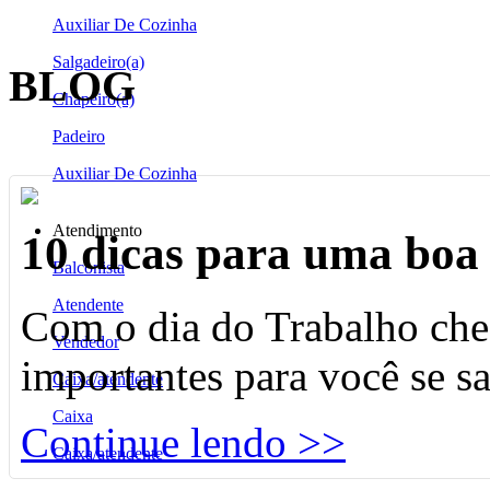
Auxiliar De Cozinha
Salgadeiro(a)
BLOG
Chapeiro(a)
Padeiro
Auxiliar De Cozinha
Atendimento
10 dicas para uma boa 
Balconista
Atendente
Com o dia do Trabalho che
Vendedor
importantes para você se s
Caixa/atendente
Caixa
Continue lendo >>
Caixa/atendente