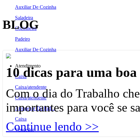
Auxiliar De Cozinha
Saladeira
BLOG
Cozinheira
Padeiro
Auxiliar De Cozinha
Atendimento
10 dicas para uma boa 
Caixa
Caixa/atendente
Com o dia do Trabalho che
Caixa/atendente
importantes para você se s
Atendente De Pad...
Caixa
Continue lendo >>
Vendedor