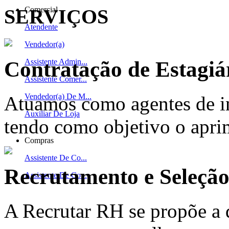
SERVIÇOS
Comercial
Atendente
Vendedor(a)
Contratação de Estagiá
Assistente Admin...
Assistente Comer...
Vendedor(a) De M...
Atuamos como agentes de in
Auxiliar De Loja
tendo como objetivo o apri
Compras
Assistente De Co...
Recrutamento e Seleçã
Assistente De Co...
A Recrutar RH se propõe a 