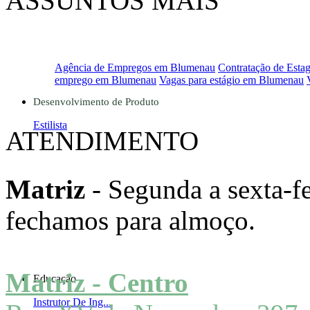
ASSUNTOS MAIS
PROCURADOS
Agência de Empregos em Blumenau
Contratação de Estag
emprego em Blumenau
Vagas para estágio em Blumenau
Desenvolvimento de Produto
Estilista
ATENDIMENTO
Matriz
- Segunda a sexta-fe
fechamos para almoço.
Matriz - Centro
Educação
Instrutor De Ing...