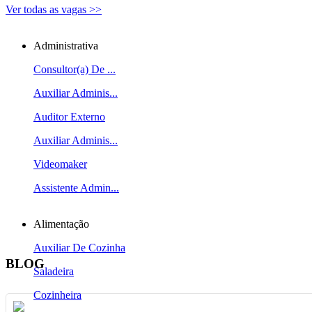
Ver todas as vagas >>
Administrativa
Consultor(a) De ...
Auxiliar Adminis...
Auditor Externo
Auxiliar Adminis...
Videomaker
Assistente Admin...
Alimentação
Auxiliar De Cozinha
BLOG
Saladeira
Cozinheira