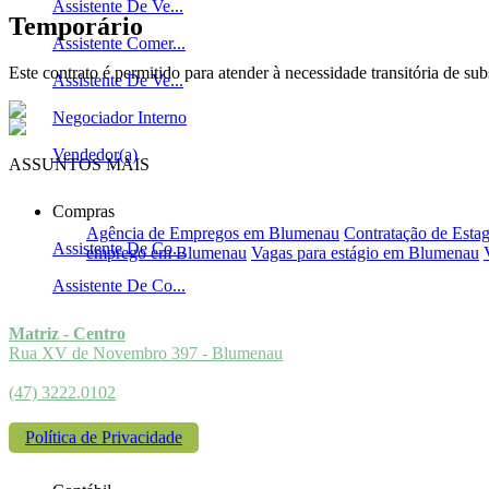
Assistente De Ve...
Temporário
Assistente Comer...
Este contrato é permitido para atender à necessidade transitória de su
Assistente De Ve...
Negociador Interno
Vendedor(a)
ASSUNTOS MAIS
PROCURADOS
Compras
Agência de Empregos em Blumenau
Contratação de Estag
Assistente De Co...
emprego em Blumenau
Vagas para estágio em Blumenau
Assistente De Co...
Matriz - Centro
Rua XV de Novembro 397 - Blumenau
(47) 3222.0102
Política de Privacidade