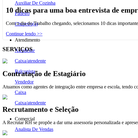
Auxiliar De Cozinha
10 dicas para uma boa entrevista de emp
Padeiro
Com o dia do Trabalho chegando, selecionamos 10 dicas importantes
Chapeiro(a)
Continue lendo >>
Atendimento
SERVIÇOS
Atendente
Caixa/atendente
Balconista
Contratação de Estagiário
Vendedor
Atuamos como agentes de integração entre empresa e escola, tendo c
Caixa
Caixa/atendente
Recrutamento e Seleção
Comercial
A Recrutar RH se propõe a dar uma assessoria personalizada e apresent
Analista De Vendas