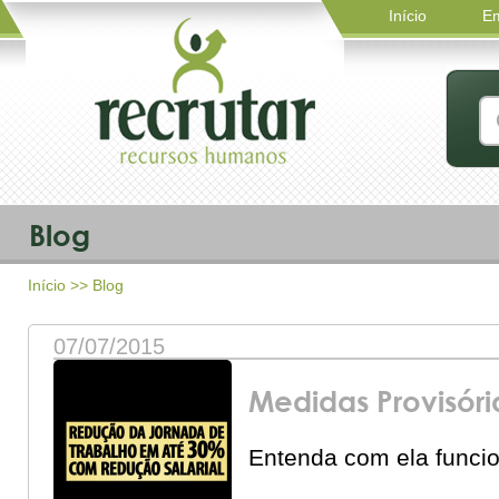
Início
E
Blog
Início
>> Blog
07/07/2015
Medidas Provisóri
Entenda com ela funci