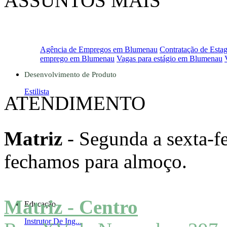
ASSUNTOS MAIS
PROCURADOS
Agência de Empregos em Blumenau
Contratação de Estag
emprego em Blumenau
Vagas para estágio em Blumenau
Desenvolvimento de Produto
Estilista
ATENDIMENTO
Matriz
- Segunda a sexta-fe
fechamos para almoço.
Matriz - Centro
Educação
Instrutor De Ing...