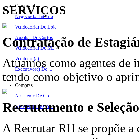
SERVIÇOS
Comercial
Negociador Interno
Vendedor(a) De Loja
Contratação de Estagiá
Auxiliar De Custos
Vendedor(a) De M...
Vendedor(a)
Atuamos como agentes de in
Executivo(a) De ...
tendo como objetivo o apri
Compras
Assistente De Co...
Recrutamento e Seleçã
Assistente De Co...
A Recrutar RH se propõe a 