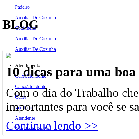
Padeiro
Auxiliar De Cozinha
BLOG
Cozinheira
Auxiliar De Cozinha
Auxiliar De Cozinha
Atendimento
10 dicas para uma boa 
Caixa/atendente
Caixa/atendente
Com o dia do Trabalho che
Caixa
importantes para você se s
Vendedor
Atendente
Continue lendo >>
Atendente De Pad...