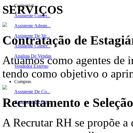
SERVIÇOS
Comercial
Assistente Comer...
Assistente Admin...
Contratação de Estagiá
Assistente De Ve...
Assistente Comer...
Analista De Vendas
Atuamos como agentes de in
Vendedor Externo
tendo como objetivo o apri
Compras
Assistente De Co...
Recrutamento e Seleçã
Assistente De Co...
A Recrutar RH se propõe a 