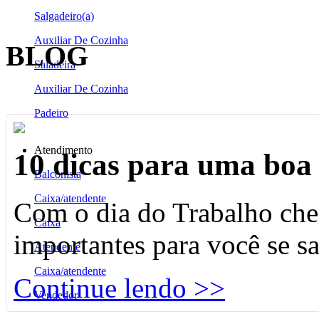
Salgadeiro(a)
Auxiliar De Cozinha
BLOG
Saladeira
Auxiliar De Cozinha
Padeiro
Atendimento
10 dicas para uma boa 
Balconista
Caixa/atendente
Com o dia do Trabalho che
Caixa
importantes para você se s
Atendente
Caixa/atendente
Continue lendo >>
Vendedor