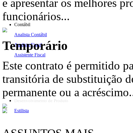
e apresentar os melhores pr
funcionários...
Contábil
Analista Contábil
Temporário
Analista Fiscal
Assistente Fiscal
Este contrato é permitido p
transitória de substituição d
permanente ou a acréscimo..
Desenvolvimento de Produto
Estilista