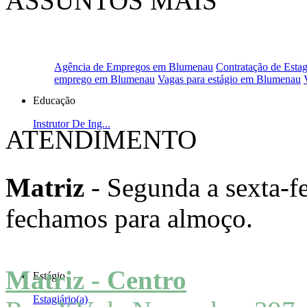
ASSUNTOS MAIS
PROCURADOS
Agência de Empregos em Blumenau
Contratação de Estag
emprego em Blumenau
Vagas para estágio em Blumenau
Educação
Instrutor De Ing...
ATENDIMENTO
Matriz
- Segunda a sexta-fe
fechamos para almoço.
Matriz - Centro
Estágio
Estagiário(a)