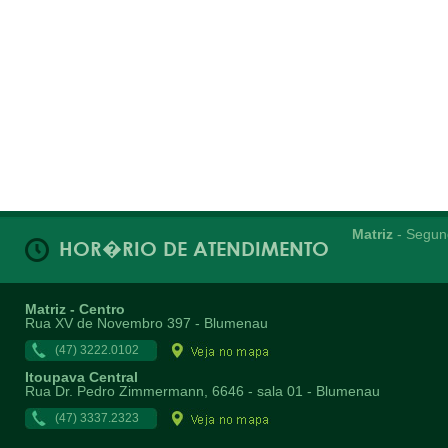
Matriz
- Segund
HOR�RIO DE ATENDIMENTO
Matriz - Centro
Rua XV de Novembro 397 - Blumenau
(47) 3222.0102
Itoupava Central
Rua Dr. Pedro Zimmermann, 6646 - sala 01 - Blumenau
(47) 3337.2323