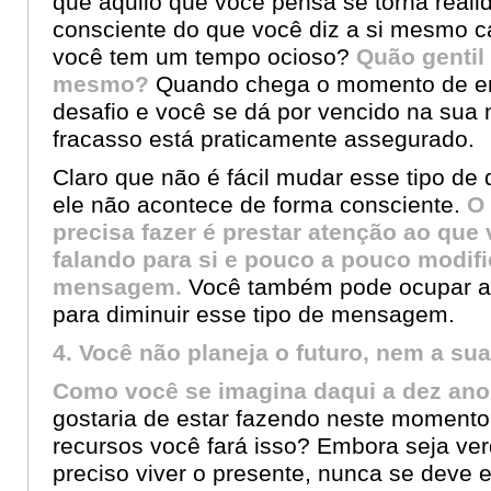
que aquilo que você pensa se torna reali
consciente do que você diz a si mesmo 
você tem um tempo ocioso?
Quão gentil
mesmo?
Quando chega o momento de en
desafio e você se dá por vencido na sua 
fracasso está praticamente assegurado.
Claro que não é fácil mudar esse tipo de
ele não acontece de forma consciente.
O 
precisa fazer é prestar atenção ao que
falando para si e pouco a pouco modifi
mensagem.
Você também pode ocupar a
para diminuir esse tipo de mensagem.
4. Você não planeja o futuro, nem a sua
Como você se imagina daqui a dez an
gostaria de estar fazendo neste moment
recursos você fará isso? Embora seja ve
preciso viver o presente, nunca se deve 