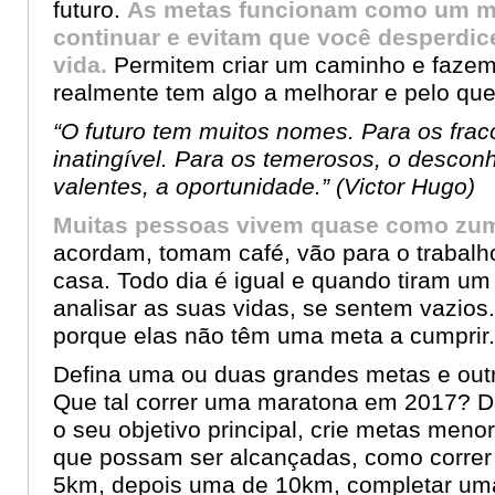
futuro.
As metas funcionam como um m
continuar e evitam que você desperdic
vida.
Permitem criar um caminho e fazem
realmente tem algo a melhorar e pelo que
“O futuro tem muitos nomes. Para os frac
inatingível. Para os temerosos, o descon
valentes, a oportunidade.” (
Victor Hugo)
Muitas pessoas vivem quase como zum
acordam, tomam café, vão para o trabalh
casa. Todo dia é igual e quando tiram u
analisar as suas vidas, se sentem vazios.
porque elas não têm uma meta a cumprir.
Defina uma ou duas grandes metas e out
Que tal correr uma maratona em 2017? De
o seu objetivo principal, crie metas menor
que possam ser alcançadas, como correr
5km, depois uma de 10km, completar um