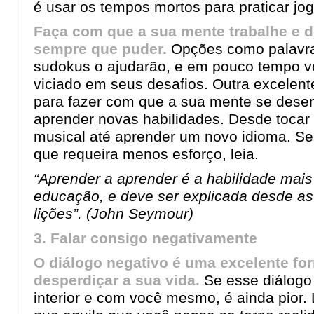
é usar os tempos mortos para praticar jo
Faça com que a sua mente trabalhe e d
sempre que puder.
Opções como palavra
sudokus o ajudarão, e em pouco tempo vo
viciado em seus desafios. Outra excelente
para fazer com que a sua mente se dese
aprender novas habilidades. Desde tocar
musical até aprender um novo idioma. Se
que requeira menos esforço, leia.
“Aprender a aprender é a habilidade mais
educação, e deve ser explicada desde as
lições”. (
John Seymour)
3. Falar consigo negativamente
O diálogo negativo é uma excelente fo
desperdiçar a sua vida.
Se esse diálogo
interior e com você mesmo, é ainda pior.