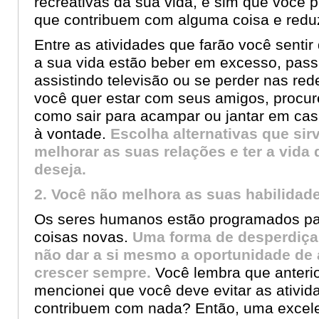
recreativas da sua vida, e sim que você 
que contribuem com alguma coisa e reduz
Entre as atividades que farão você sentir
a sua vida estão beber em excesso, pass
assistindo televisão ou se perder nas red
você quer estar com seus amigos, procure
como sair para acampar ou jantar em cas
à vontade.
Escolha alternativas que si
melhorar as suas relações e ter a vida
deseja.
2. Você não melhora as suas habilidad
Os seres humanos estão programados pa
coisas novas.
Uma forma de desperdiçar
não dar a si mesmo a oportunidade de 
crescer sempre.
Você lembra que anteri
mencionei que você deve evitar as ativi
contribuem com nada? Então, uma excelen